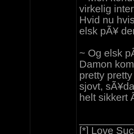
virkelig inte
Hvid nu hvi
elsk pÃ¥ de
~ Og elsk p
Damon kom n
pretty prett
sjovt, sÃ¥d
helt sikkert
_________
[*] Love Suc