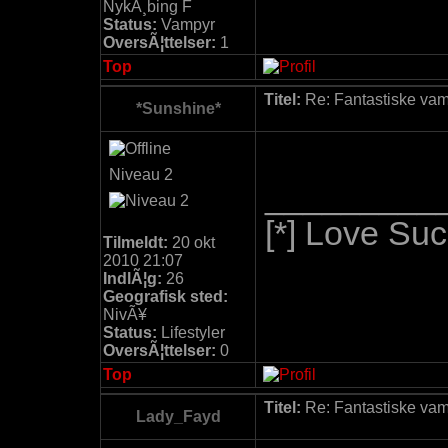
NykÃ¸bing F
Status:
Vampyr
OversÃ¦ttelser:
1
Top
Titel:
Re: Fantastiske vamp
*Sunshine*
Niveau 2
_________
[*] Love Suc
Tilmeldt:
20 okt
2010 21:07
IndlÃ¦g:
26
Geografisk sted:
NivÃ¥
Status:
Lifestyler
OversÃ¦ttelser:
0
Top
Titel:
Re: Fantastiske vamp
Lady_Fayd