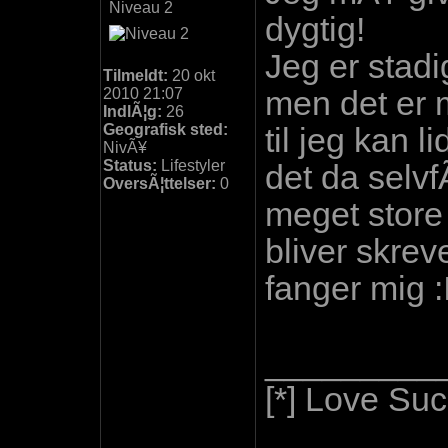
Niveau 2
dygtig!
Jeg er stadi
Tilmeldt:
20 okt
2010 21:07
men det er
IndlÃ¦g:
26
Geografisk sted:
til jeg kan 
NivÃ¥
Status:
Lifestyler
det da selv
OversÃ¦ttelser:
0
meget store
bliver skrev
fanger mig :
_________
[*] Love Suc