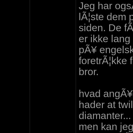
Jeg har ogsÃ
lÃ¦ste dem 
siden. De fÃ
er ikke lang
pÃ¥ engelsk.
foretrÃ¦kke 
bror.
hvad angÃ¥r
hader at twi
diamanter...
men kan jeg