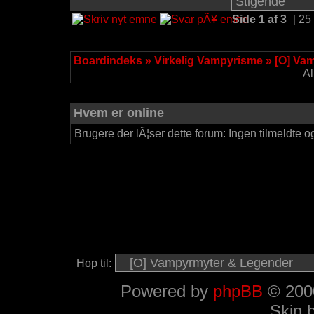
Side
1
af
3
[ 25
Boardindeks
»
Virkelig Vampyrisme
»
[O] Va
Al
Hvem er online
Brugere der lÃ¦ser dette forum: Ingen tilmeldte o
Hop til:
Powered by
phpBB
© 2000
Skin 