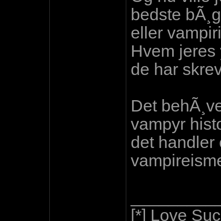
bedste bÃ¸g
eller vampi
Hvem jeres y
de har skrev
Det behÃ¸ve
vampyr histo
det handler
vampireis
_________
[*] Love Suc