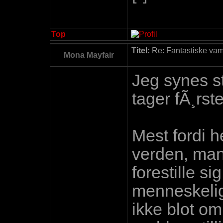
Top
Titel:
Re: Fantastiske vamp
Mona Mayfair
Jeg synes s
tager fÃ¸rs
Mest fordi 
verden, man
forestille si
menneskelig
ikke blot o