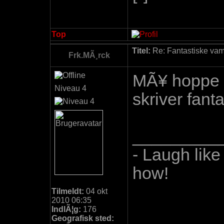
Top
Titel:
Re: Fantastiske vamp
Frk.MÃ¸rck
MÃ¥ hoppe 
Niveau 4
skriver fant
_________
- Laugh like
how!
Tilmeldt:
04 okt
2010 06:35
IndlÃ¦g:
176
Geografisk sted: