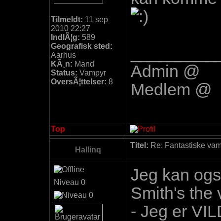
Tilmeldt:
11 sep
2010 22:27
IndlÃ¦g:
589
Geografisk sted:
_________
Aarhus
KÃ¸n:
Mand
Admin @
Status:
Vampyr
OversÃ¦ttelser:
8
Medlem @
Top
Titel:
Re: Fantastiske vamp
Hallinq
Jeg kan ogsÃ
Niveau 0
Smith's the 
- Jeg er V