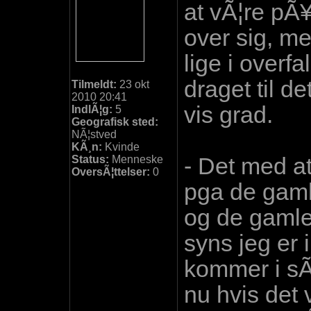
at vÃ¦re pÃ
over sig, me
lige i overfa
draget til de
Tilmeldt:
23 okt
2010 20:41
vis grad.
IndlÃ¦g:
5
Geografisk sted:
NÃ¦stved
KÃ¸n:
Kvinde
Status:
Menneske
- Det med at
OversÃ¦ttelser:
0
pga de gaml
og de gamle
syns jeg er 
kommer i sÃ
nu hvis det