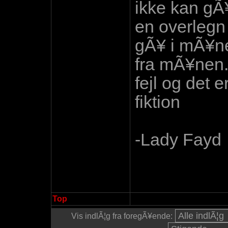
ikke kan gÃ
en overlegn
gÃ¥ i mÃ¥ne 
fra mÃ¥nen..
fejl og det 
fiktion
-Lady Fayd
Top
Vis indlÃ¦g fra foregÃ¥ende: