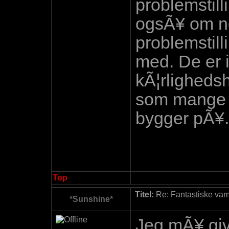
problemstill
ogsÃ¥ om n
problemstil
med. De er 
kÃ¦rlighedshi
som mange a
bygger pÃ¥.
Top
Titel:
Re: Fantastiske vamp
*Sunshine*
Jeg mÃ¥ give