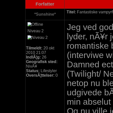
Forfatter
Titel:
Fantastiske vampyrfo
*Sunshine*
Jeg ved god
Niveau 2
lyder, nÃ¥r 
romantiske
Tilmeldt:
20 okt
2010 21:07
(interviwe w
IndlÃ¦g:
26
Geografisk sted:
Damned ect.
NivÃ¥
Status:
Lifestyler
(Twilight/ N
OversÃ¦ttelser:
0
netop nu ble
udgivede bÃ¸
min abselut 
Og nu ville 