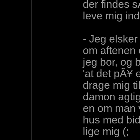
der findes s
leve mig ind 
- Jeg elske
om aftenen o
jeg bor, og
'at det pÃ¥ 
drage mig ti
damon agtig 
en om man v
hus med bid
lige mig (;