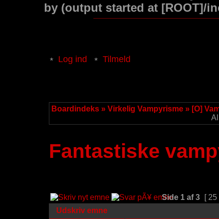
by (output started at [ROOT]/i
Log ind
Tilmeld
Boardindeks
»
Virkelig Vampyrisme
»
[O] Va
Al
Fantastiske vampy
Side
1
af
3
[ 25
Udskriv emne