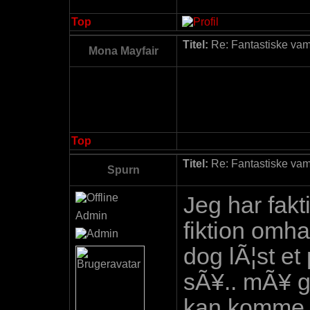
Top
Titel:
Re: Fantastiske vamp
Mona Mayfair
Top
Titel:
Re: Fantastiske vamp
Spurn
Jeg har fakt
Admin
fiktion omh
dog lÃ¦st et
sÃ¥.. mÃ¥ gÃ
kan komme 