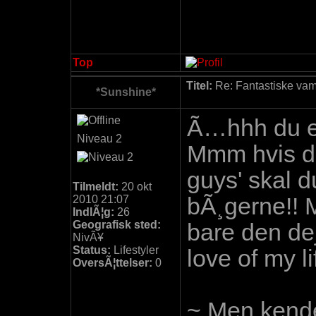
Top
Titel:
Re: Fantastiske vamp
*Sunshine*
Ã…hhh du er
Niveau 2
Mmm hvis du
guys' skal d
Tilmeldt:
20 okt
2010 21:07
bÃ¸gerne!!
IndlÃ¦g:
26
Geografisk sted:
bare den dej
NivÃ¥
Status:
Lifestyler
love of my l
OversÃ¦ttelser:
0
~ Men kender