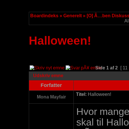
Boardindeks
»
Generelt
»
[O] Ã…ben Diskus
Al
Halloween!
Side
1
af
2
[ 11 
Udskriv emne
Forfatter
Titel:
Halloween!
Mona Mayfair
Hvor mange a
skal til Ha