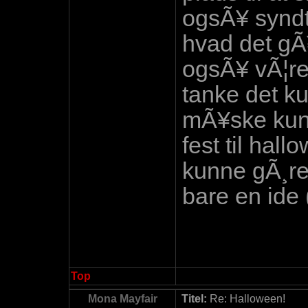
ogsÃ¥ syndt
hvad det gÃ
ogsÃ¥ vÃ¦re 
tanke det k
mÃ¥ske kun
fest til ha
kunne gÃ¸re
bare en ide 
Top
Mona Mayfair
Titel:
Re: Halloween!