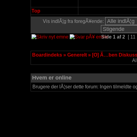
Top
Vis indlÃ¦g fra foregÃ¥ende:
Side
1
af
2
[ 11 
Boardindeks
»
Generelt
»
[O] Ã…ben Diskus
Al
Hvem er online
Brugere der lÃ¦ser dette forum: Ingen tilmeldte o