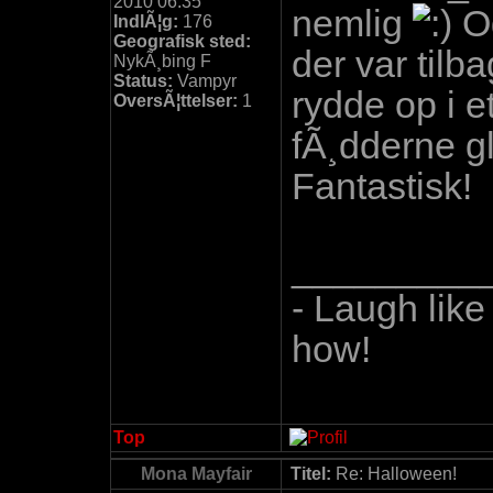
2010 06:35
nemlig
Og
IndlÃ¦g:
176
Geografisk sted:
der var tilb
NykÃ¸bing F
Status:
Vampyr
rydde op i e
OversÃ¦ttelser:
1
fÃ¸dderne gli
Fantastisk!
_________
- Laugh like
how!
Top
Mona Mayfair
Titel:
Re: Halloween!