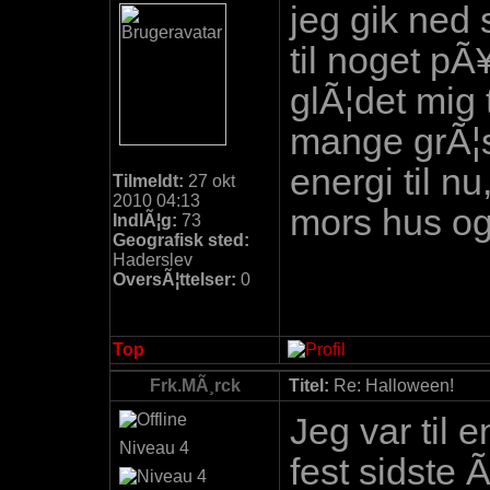
jeg gik ned 
til noget pÃ
glÃ¦det mig 
mange grÃ¦s
energi til n
Tilmeldt:
27 okt
2010 04:13
mors hus og 
IndlÃ¦g:
73
Geografisk sted:
Haderslev
OversÃ¦ttelser:
0
Top
Frk.MÃ¸rck
Titel:
Re: Halloween!
Jeg var til 
Niveau 4
fest sidste 