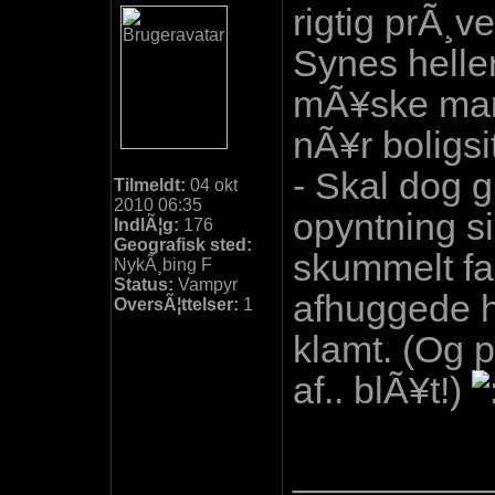
rigtig prÃ¸ve
Synes heller 
mÃ¥ske man 
nÃ¥r boligsi
- Skal dog g
Tilmeldt:
04 okt
2010 06:35
opyntning si
IndlÃ¦g:
176
Geografisk sted:
skummelt f
NykÃ¸bing F
Status:
Vampyr
afhuggede h
OversÃ¦ttelser:
1
klamt. (Og p
af.. blÃ¥t!)
_________