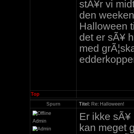
stÃ¥r vi midt
den weekend
Halloween ti
det er sÃ¥ h
med grÃ¦skar
edderkopper
Top
Spurn
Titel:
Re: Halloween!
Er ikke sÃ¥
Admin
kan meget g