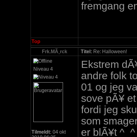
fremgang e
Top
Frk.MÃ¸rck
Titel:
Re: Halloween!
Ekstrem dÃ¥r
Niveau 4
andre folk t
01 og jeg var
sove pÃ¥ et
fordi jeg sk
som smager 
er blÃ¥t ^_
Tilmeldt:
04 okt