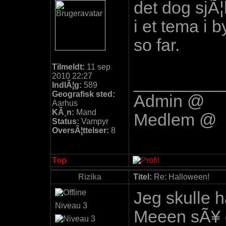
det dog sjÃ
i et tema i b
so far.
Tilmeldt:
11 sep
2010 22:27
_________
IndlÃ¦g:
589
Geografisk sted:
Admin @
Aarhus
KÃ¸n:
Mand
Medlem @
Status:
Vampyr
OversÃ¦ttelser:
8
Top
Rizika
Titel:
Re: Halloween!
Jeg skulle h
Niveau 3
Meeen sÃ¥ gi