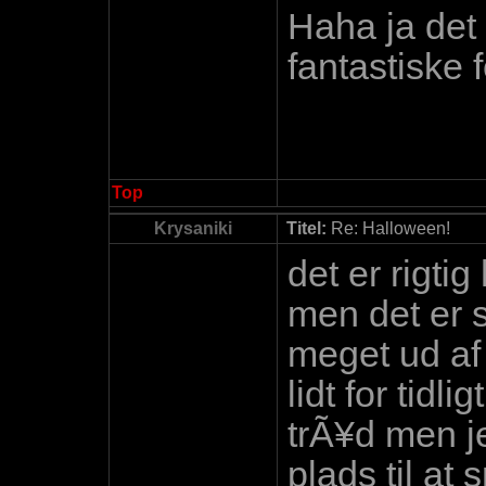
Haha ja det
fantastiske f
Top
Krysaniki
Titel:
Re: Halloween!
det er rigti
men det er s
meget ud af d
lidt for tidl
trÃ¥d men je
plads til at