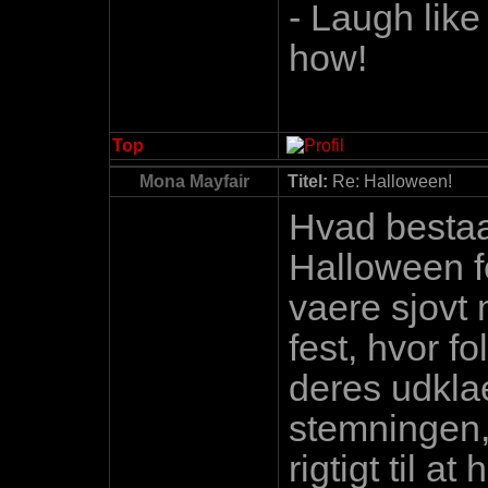
- Laugh like
how!
Top
Mona Mayfair
Titel:
Re: Halloween!
Hvad bestaa
Halloween f
vaere sjovt 
fest, hvor fo
deres udklae
stemningen, 
rigtigt til a