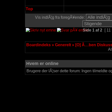
Top
Vis indlÃ¦g fra foregÃ¥ende:
Side
1
af
2
[ 11 
Boardindeks
»
Generelt
»
[O] Ã…ben Diskus
Al
Hvem er online
Brugere der lÃ¦ser dette forum: Ingen tilmeldte o