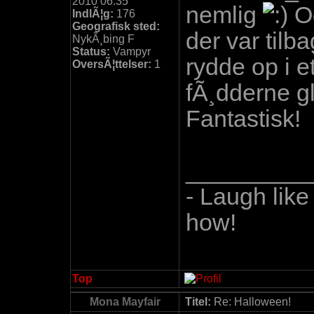
2010 06:35
nemlig
Og
IndlÃ¦g:
176
Geografisk sted:
der var tilb
NykÃ¸bing F
Status:
Vampyr
rydde op i e
OversÃ¦ttelser:
1
fÃ¸dderne gli
Fantastisk!
_________
- Laugh like
how!
Top
Mona Mayfair
Titel:
Re: Halloween!