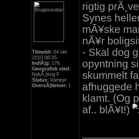
rigtig prÃ¸ve
Synes heller 
mÃ¥ske man 
nÃ¥r boligsi
- Skal dog g
Tilmeldt:
04 okt
2010 06:35
opyntning si
IndlÃ¦g:
176
Geografisk sted:
skummelt f
NykÃ¸bing F
Status:
Vampyr
afhuggede h
OversÃ¦ttelser:
1
klamt. (Og p
af.. blÃ¥t!)
_________