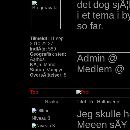
det dog sjÃ
i et tema i b
so far.
Tilmeldt:
11 sep
2010 22:27
_________
IndlÃ¦g:
589
Geografisk sted:
Admin @
Aarhus
KÃ¸n:
Mand
Medlem @
Status:
Vampyr
OversÃ¦ttelser:
8
Top
Rizika
Titel:
Re: Halloween!
Jeg skulle h
Niveau 3
Meeen sÃ¥ gi