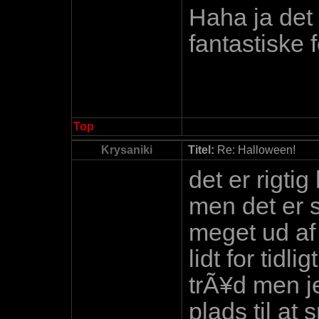
Haha ja det
fantastiske f
Top
Krysaniki
Titel:
Re: Halloween!
det er rigti
men det er s
meget ud af d
lidt for tidl
trÃ¥d men je
plads til at