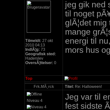
jeg gik ned 
til noget pÃ
glÃ¦det mig 
mange grÃ¦s
energi til n
Tilmeldt:
27 okt
2010 04:13
mors hus og 
IndlÃ¦g:
73
Geografisk sted:
Haderslev
OversÃ¦ttelser:
0
Top
Frk.MÃ¸rck
Titel:
Re: Halloween!
Jeg var til 
Niveau 4
fest sidste 