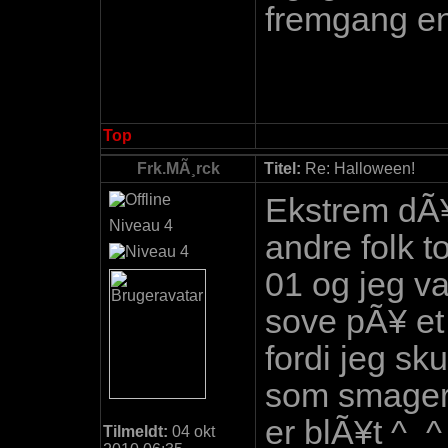
fremgang e
Top
Frk.MÃ¸rck
Titel:
Re: Halloween!
Ekstrem dÃ¥r
Niveau 4
andre folk t
01 og jeg var
sove pÃ¥ et
fordi jeg sk
som smager 
er blÃ¥t ^_
Tilmeldt:
04 okt