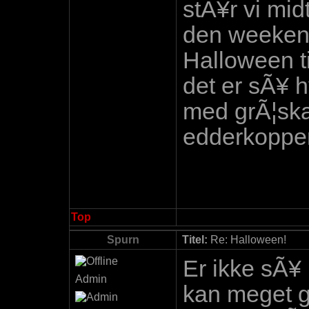
stÃ¥r vi midt
den weekend
Halloween ti
det er sÃ¥ h
med grÃ¦skar
edderkopper
Top
Spurn
Titel:
Re: Halloween!
Er ikke sÃ¥
Admin
kan meget g