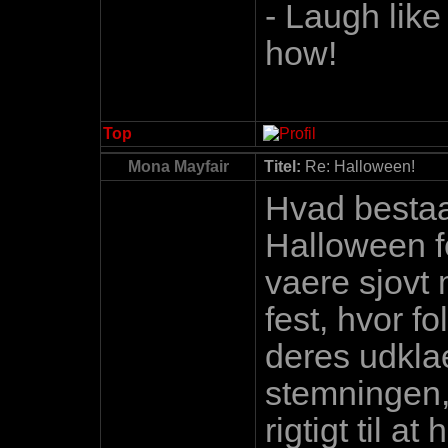
- Laugh like
how!
Top
Mona Mayfair
Titel:
Re: Halloween!
Hvad bestaa
Halloween f
vaere sjovt 
fest, hvor fo
deres udklae
stemningen, 
rigtigt til a