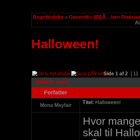
Boardindeks
»
Generelt
»
[O] Ã…ben Diskus
Al
Halloween!
Side
1
af
2
[ 11 
Udskriv emne
Forfatter
Titel:
Halloween!
Mona Mayfair
Hvor mange a
skal til Ha