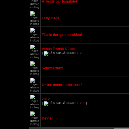
Arbejde på Hospitalet
Lady Gaga
Til alle der gæster siden!
Venus Transit 6 Juni
[
Gå til side:
1
,
2
]
Sommertid?!
Online donors eller ikke?
2012
[
Gå til side:
1
,
2
,
3
]
Dexter