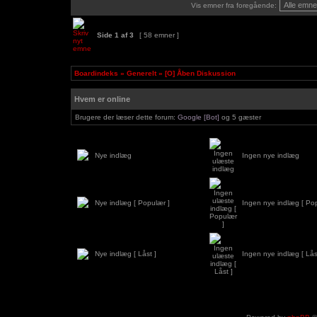
Vis emner fra foregående:
Side
1
af
3
[ 58 emner ]
Boardindeks
»
Generelt
»
[O] Åben Diskussion
Hvem er online
Brugere der læser dette forum:
Google [Bot]
og 5 gæster
Nye indlæg
Ingen nye indlæg
Nye indlæg [ Populær ]
Ingen nye indlæg [ Po
Nye indlæg [ Låst ]
Ingen nye indlæg [ Lås