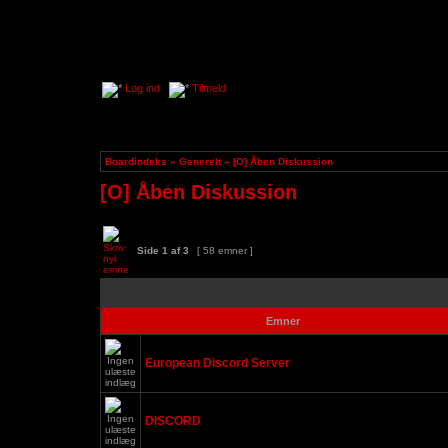
Log ind
Tilmeld
Boardindeks
»
Generelt
»
[O] Åben Diskussion
[O] Åben Diskussion
Side
1
af
3
[ 58 emner ]
Emner
European Discord Server
DISCORD