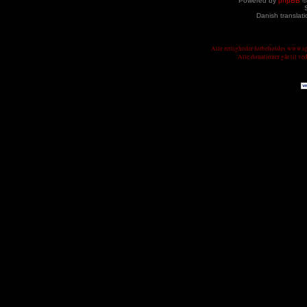
Powered by
phpBB
©
Danish translat
Alle rettigheder forbeholdes www.
Alle donationer går til v