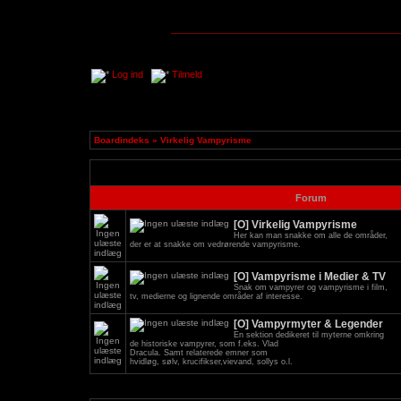
Log ind
Tilmeld
Boardindeks
»
Virkelig Vampyrisme
Forum
[O] Virkelig Vampyrisme
Her kan man snakke om alle de områder,
der er at snakke om vedrørende vampyrisme.
[O] Vampyrisme i Medier & TV
Snak om vampyrer og vampyrisme i film,
tv, medierne og lignende områder af interesse.
[O] Vampyrmyter & Legender
En sektion dedikeret til myterne omkring
de historiske vampyrer, som f.eks. Vlad
Dracula. Samt relaterede emner som
hvidløg, sølv, krucifikser,vievand, sollys o.l.