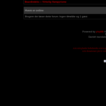
Boardindeks
»
Virkelig Vampyrisme
Hvem er online
Brugere der læser dette forum: Ingen tilmeldte og 1 gæst
Powered by
phpBB
©
Danish translat
Alle rettigheder forbeholdes www.
Alle donationer går til v