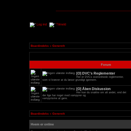
Log ind
Tilmeld
Boardindeks
»
Generelt
Forum
[O] DVC's Reglementer
Her er DVCs overordnede reglementer,
som vi kræver at du læser grundigt igennem.
[O] Åben Diskussion
Her kan du snakke om alt andet, end det
der lige har noget med vampyrer og
vampyrisme at gøre.
Boardindeks
»
Generelt
Hvem er online