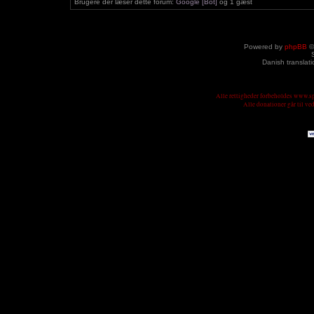
Brugere der læser dette forum:
Google [Bot]
og 1 gæst
Powered by
phpBB
©
Danish translat
Alle rettigheder forbeholdes www.
Alle donationer går til v