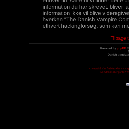
enhver tid, såfremt vi finder dette 
information du har skrevet, bliver 
information ikke vil blive videregive
hverken "The Danish Vampire Commu
ethvert hackingforsøg, som kan med
Tilbage 
Powered by
phpBB
©
Danish translat
Alle rettigheder forbeholdes www.
Alle donationer går til v