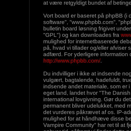
at være retgyldigt bundet af betinge
Vort board er baseret på phpBB (i 
software", "www.phpbb.com", "php
bulletin board løsning frigivet under
"GPL") og kan downloades fra
www
mulighed for internetbaserede deba
på, hvad vi tillader og/eller afviser s
adfærd. For yderligere information
http://www.phpbb.com/
.
Du indvilliger i ikke at indsende 
vulgært, bagtalende, hadefuldt, true
indsende andet materiale, som er i 
eget land, landet hvor "The Danish
international lovgivning. Gør du det
permanent bliver udelukket, med me
det vurderes påkrævet af os. IP-adr
mulighed for at håndhæve disse beti
Vampire Community" har ret til at fje