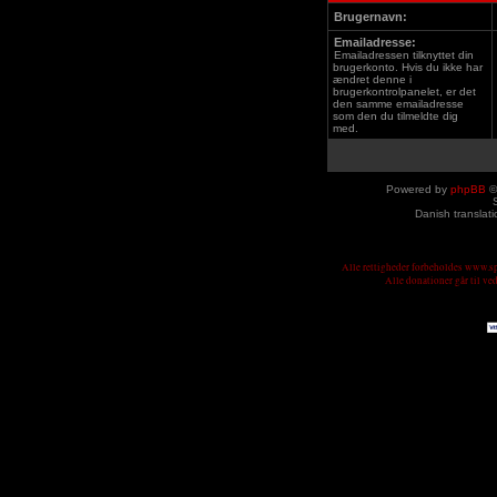
Brugernavn:
Emailadresse:
Emailadressen tilknyttet din
brugerkonto. Hvis du ikke har
ændret denne i
brugerkontrolpanelet, er det
den samme emailadresse
som den du tilmeldte dig
med.
Powered by
phpBB
©
Danish translat
Alle rettigheder forbeholdes www.
Alle donationer går til v