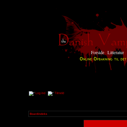
Forside
Litteratur
|
|
Log ind
Tilmeld
Boardindeks