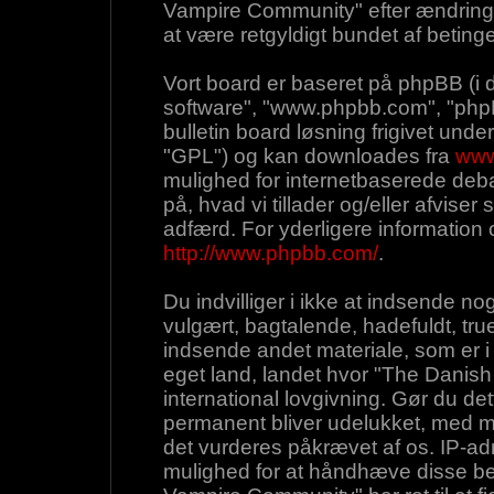
Vampire Community" efter ændringer 
at være retgyldigt bundet af betinge
Vort board er baseret på phpBB (i 
software", "www.phpbb.com", "php
bulletin board løsning frigivet under
"GPL") og kan downloades fra
www
mulighed for internetbaserede deba
på, hvad vi tillader og/eller afviser s
adfærd. For yderligere information
http://www.phpbb.com/
.
Du indvilliger i ikke at indsende 
vulgært, bagtalende, hadefuldt, true
indsende andet materiale, som er i 
eget land, landet hvor "The Danish
international lovgivning. Gør du det
permanent bliver udelukket, med me
det vurderes påkrævet af os. IP-adr
mulighed for at håndhæve disse beti