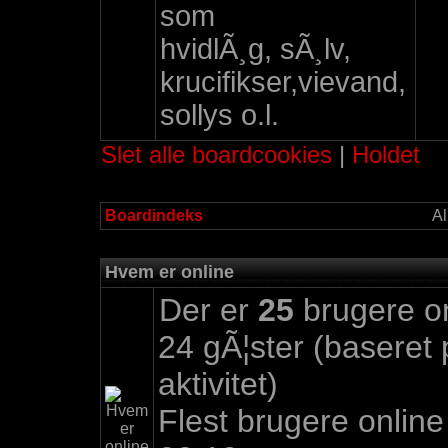
som
hvidlÃ¸g, sÃ¸lv,
krucifikser,vievand,
sollys o.l.
Slet alle boardcookies
|
Holdet
Boardindeks
Al
Hvem er online
Der er
25
brugere onl
24 gÃ¦ster (baseret
aktivitet)
Flest brugere onlin