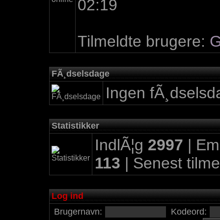
02:19
Tilmeldte brugere:
G
FÃ¸dselsdage
Ingen fÃ¸dselsd
Statistikker
IndlÃ¦g
2997
| Em
113
| Senest tilm
Log ind
Brugernavn:
Kodeord: