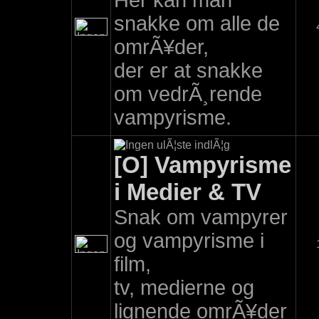
Her kan man
snakke om alle de
omrÃ¥der,
der er at snakke
om vedrÃ¸rende
vampyrisme.
[O] Vampyrisme
i Medier & TV
Snak om vampyrer
og vampyrisme i
film,
tv, medierne og
lignende omrÃ¥der