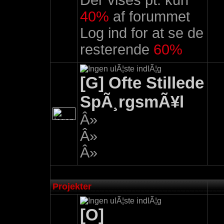
Der vises pt. kun
40%
af forummet
Log ind for at se de
resterende
60%
[G] Ofte Stillede
SpÃ¸rgsmÃ¥l
Â»
Â»
Â»
Projekter
[O]