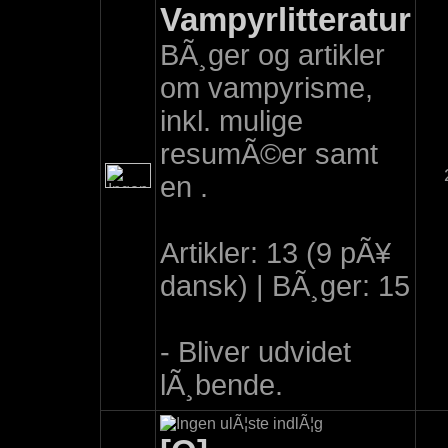
Vampyrlitteratur
BÃ¸ger og artikler
om vampyrisme,
inkl. mulige
resumÃ©er samt
en .
Artikler: 13 (9 pÃ¥
dansk) | BÃ¸ger: 15
- Bliver udvidet
lÃ¸bende.