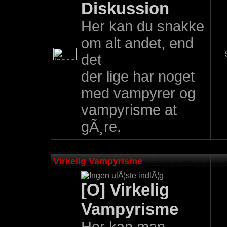
Diskussion
Her kan du snakke
om alt andet, end
det
der lige har noget
med vampyrer og
vampyrisme at
gÃ¸re.
Virkelig Vampyrisme
[O] Virkelig
Vampyrisme