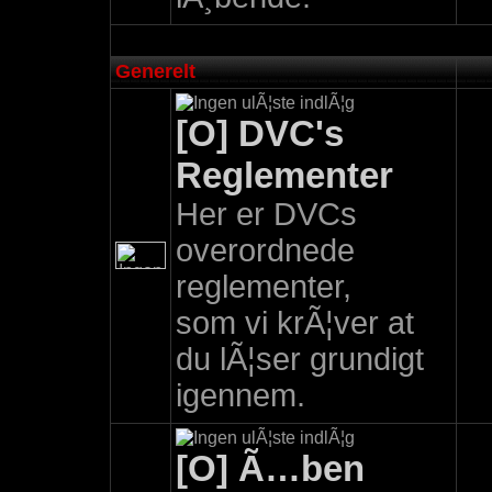
Generelt
[O] DVC's
Reglementer
Her er DVCs
overordnede
reglementer,
som vi krÃ¦ver at
du lÃ¦ser grundigt
igennem.
[O] Ã…ben