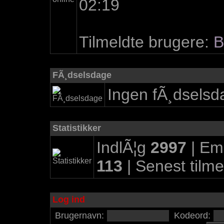
02:19
Tilmeldte brugere:
B
FÃ¸dselsdage
Ingen fÃ¸dselsd
Statistikker
IndlÃ¦g
2997
| Em
113
| Senest tilm
Log ind
Brugernavn:
Kodeord: