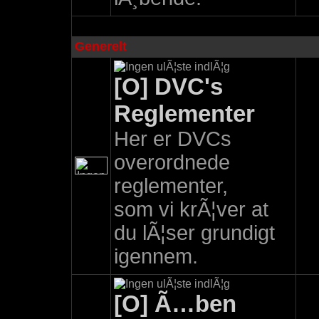
Generelt
[O] DVC's
Reglementer
Her er DVCs
overordnede
reglementer,
som vi krÃ¦ver at
du lÃ¦ser grundigt
igennem.
[O] Ã…ben