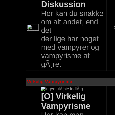
Diskussion
Her kan du snakke
om alt andet, end
det
der lige har noget
med vampyrer og
vampyrisme at
gÃ¸re.
Virkelig Vampyrisme
[O] Virkelig
Vampyrisme