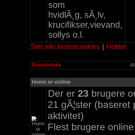
som
hvidlÃ¸g, sÃ¸lv,
krucifikser,vievand,
sollys o.l.
Slet alle boardcookies
|
Holdet
Boardindeks
Al
Hvem er online
Der er
23
brugere onl
21 gÃ¦ster (baseret
aktivitet)
Flest brugere onlin