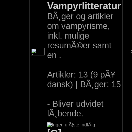
Vampyrlitteratur
BÃ¸ger og artikler
om vampyrisme,
inkl. mulige
resumÃ©er samt
en .
Artikler: 13 (9 pÃ¥
dansk) | BÃ¸ger: 15
- Bliver udvidet
lÃ¸bende.