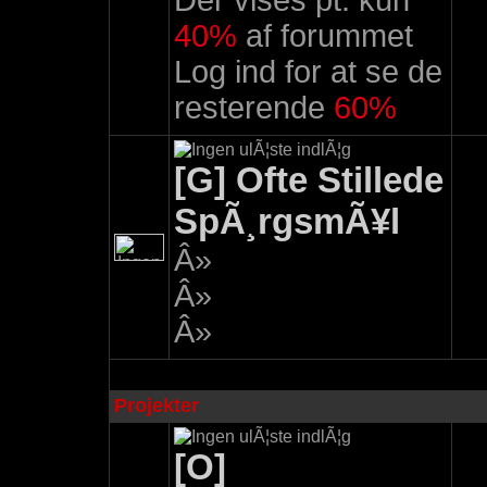
Der vises pt. kun
40%
af forummet
Log ind for at se de
resterende
60%
[G] Ofte Stillede
SpÃ¸rgsmÃ¥l
Â»
Â»
Â»
Projekter
[O]