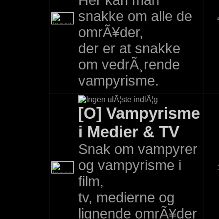
Her kan man
snakke om alle de
omrÃ¥der,
der er at snakke
om vedrÃ¸rende
vampyrisme.
[O] Vampyrisme
i Medier & TV
Snak om vampyrer
og vampyrisme i
film,
tv, medierne og
lignende omrÃ¥der