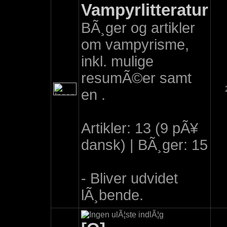
Vampyrlitteratur
BÃ¸ger og artikler
om vampyrisme,
inkl. mulige
resumÃ©er samt
en .
Artikler: 13 (9 pÃ¥
dansk) | BÃ¸ger: 15
- Bliver udvidet
lÃ¸bende.