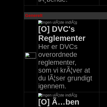
Generelt
[O] DVC's
Reglementer
Her er DVCs
overordnede
reglementer,
som vi krÃ¦ver at
du lÃ¦ser grundigt
igennem.
[O] Ã…ben