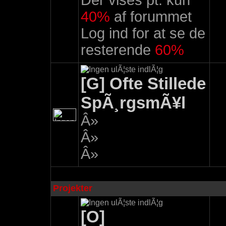
Der vises pt. kun
40%
af forummet
Log ind for at se de
resterende
60%
[G] Ofte Stillede
SpÃ¸rgsmÃ¥l
Â»
Â»
Â»
Projekter
[O]