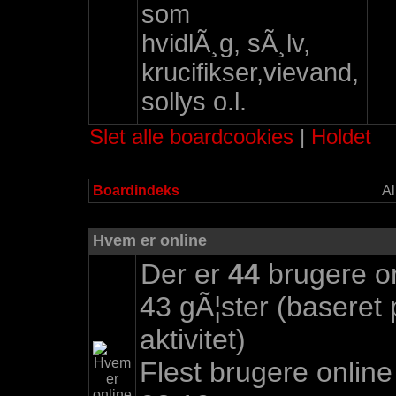
som
hvidlÃ¸g, sÃ¸lv,
krucifikser,vievand,
sollys o.l.
Slet alle boardcookies
|
Holdet
Boardindeks
Al
Hvem er online
Der er
44
brugere onl
43 gÃ¦ster (baseret
aktivitet)
Flest brugere onlin