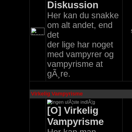
Diskussion
Her kan du snakke
om alt andet, end
det
der lige har noget
med vampyrer og
vampyrisme at
gÃ¸re.
Virkelig Vampyrisme
[O] Virkelig
Vampyrisme