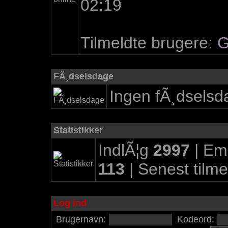
02:19
Tilmeldte brugere:
G
FÃ¸dselsdage
Ingen fÃ¸dselsd
Statistikker
IndlÃ¦g
2997
| Em
113
| Senest tilm
Log ind
Brugernavn:
Kodeord: