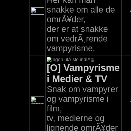
Her kan man
snakke om alle de
omrÃ¥der,
der er at snakke
om vedrÃ¸rende
vampyrisme.
[O] Vampyrisme
i Medier & TV
Snak om vampyrer
og vampyrisme i
film,
tv, medierne og
lignende omrÃ¥der