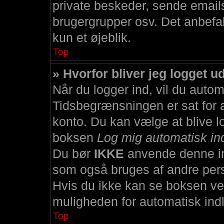
private beskeder, sende emails 
brugergrupper osv. Det anbefale
kun et øjeblik.
Top
» Hvorfor bliver jeg logget u
Når du logger ind, vil du automa
Tidsbegrænsningen er sat for a
konto. Du kan vælge at blive l
boksen
Log mig automatisk in
Du bør
IKKE
anvende denne ind
som også bruges af andre perso
Hvis du ikke kan se boksen ved
muligheden for automatisk indl
Top